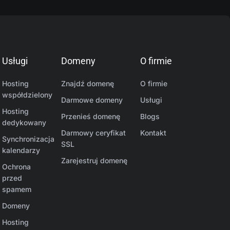
Usługi
Domeny
O firmie
Hosting
Znajdź domenę
O firmie
współdzielony
Darmowe domeny
Usługi
Hosting
Przenieś domenę
Blogs
dedykowany
Darmowy ceryfikat
Kontakt
Synchronizacja
SSL
kalendarzy
Zarejestruj domenę
Ochrona
przed
spamem
Domeny
Hosting