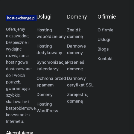
Usługi
Domeny
O firmie
Oferujemy
Hosting
Znajdź
O firmie
niezawodne,
współdzielony
domenę
Usługi
bezpieczne i
Hosting
Darmowe
Blogs
wydajne
dedykowany
domeny
rozwiązania
Kontakt
Synchronizacja
Przenieś
hostingowe
kalendarzy
domenę
dostosowane
do Twoich
Ochrona przed
Darmowy
potrzeb,
spamem
ceryfikat SSL
gwarantując
Domeny
Zarejestruj
szybkie,
domenę
skalowalne i
Hosting
bezproblemowe
WordPress
korzystanie z
Internetu.
Akceptujemy