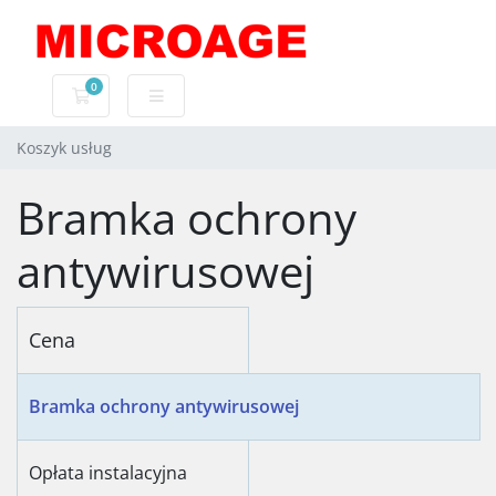
0
Koszyk usług
Koszyk usług
Bramka ochrony
antywirusowej
Cena
Bramka ochrony antywirusowej
Opłata instalacyjna