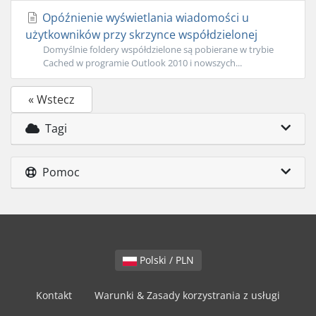
Opóźnienie wyświetlania wiadomości u
użytkowników przy skrzynce współdzielonej
Domyślnie foldery współdzielone są pobierane w trybie
Cached w programie Outlook 2010 i nowszych...
« Wstecz
Tagi
Pomoc
Polski / PLN
Kontakt
Warunki & Zasady korzystrania z usługi